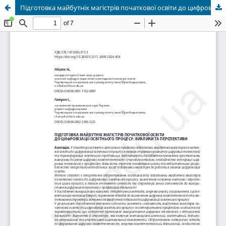
Підготовка майбутніх магістрів початкової освіти до цифровізації освітнього процесу: виклики та перспективи