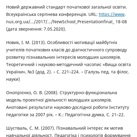
Новий державний стандарт початкової загальної освіти.
Всеукраїнська серпнева конференція. URL:
https://www
.
nus.org.ua/.../2017/.../NewSchool_Presentationfinal_ 18-08
(дата звернення: 7.05.2020).
Новик, І. М. (2013). Особливості мотивації майбутніх
учителів початкових класів до діагностичного супроводу
розвитку пізнавальних інтересів молодших школярів.
Теоретичний і науково-методичний часопис «Вища освіта
України», №3 (дод. 2). – С. 221–224. – (Галузь пед. та філос.
науки)
Онопрієнко, О. В. (2008). Структурно-функціональна
модель проектної діяльності молодших школярів.
Анотовані результати науково-дослідної роботи Інституту
педагогіки за 2007 рік. – К.: Педагогічна думка, С. 21–22.
Шустваль, С. М. (2007). Пізнавальний інтерес як мотив
навчальної діяльност. Педагогіка і психологія формування