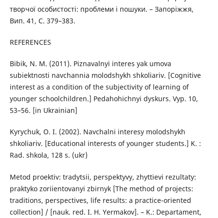
творчої особистості: проблеми і пошуки. – Запоріжжя,
Вип. 41, С. 379–383.
REFERENCES
Bibik, N. M. (2011). Piznavalnyi interes yak umova
subiektnosti navchannia molodshykh shkoliariv. [Cognitive
interest as a condition of the subjectivity of learning of
younger schoolchildren.] Pedahohichnyi dyskurs. Vyp. 10,
53–56. [in Ukrainian]
Kyrychuk, O. I. (2002). Navchalni interesy molodshykh
shkoliariv. [Educational interests of younger students.] K. :
Rad. shkola, 128 s. (ukr)
Metod proektiv: tradytsii, perspektyvy, zhyttievi rezultaty:
praktyko zoriientovanyi zbirnyk [The method of projects:
traditions, perspectives, life results: a practice-oriented
collection] / [nauk. red. I. H. Yermakov]. – K.: Departament,