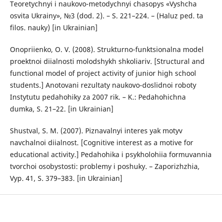
Teoretychnyi i naukovo-metodychnyi chasopys «Vyshcha
osvita Ukrainy», №3 (dod. 2). – S. 221–224. – (Haluz ped. ta
filos. nauky) [in Ukrainian]
Onopriienko, O. V. (2008). Strukturno-funktsionalna model
proektnoi diialnosti molodshykh shkoliariv. [Structural and
functional model of project activity of junior high school
students.] Anotovani rezultaty naukovo-doslidnoi roboty
Instytutu pedahohiky za 2007 rik. – K.: Pedahohichna
dumka, S. 21–22. [in Ukrainian]
Shustval, S. M. (2007). Piznavalnyi interes yak motyv
navchalnoi diialnost. [Cognitive interest as a motive for
educational activity.] Pedahohika i psykholohiia formuvannia
tvorchoi osobystosti: problemy i poshuky. – Zaporizhzhia,
Vyp. 41, S. 379–383. [in Ukrainian]