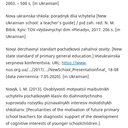
2003. – 500 s. [in Ukrainian]
Nova ukrainska shkola: poradnyk dlia vchytelia [New
Ukrainian school: a teacher's guide] / pid zah. red. N. M.
Bibik. Kyiv: TOV «Vydavnychyi dim «Pleiady», 2017. 206 s. [in
Ukrainian]
Novyi derzhavnyi standart pochatkovoi zahalnoi osvity. [New
state standard of primary general education.] Vseukrainska
serpneva konferentsiia. URL:
https://www
.
nus.org.ua/.../2017/.../NewSchool_Presentationfinal_ 18-08
(data zvernennia: 7.05.2020). [in Ukrainian]
Novyk, I. M. (2013). Osoblyvosti motyvatsii maibutnikh
uchyteliv pochatkovykh klasiv do diahnostychnoho
suprovodu rozvytku piznavalnykh interesiv molodshykh
shkoliariv. [Peculiarities of the motivation of future primary
school teachers for diagnostic support of the development
of cognitive interests of younger schoolchildren.]