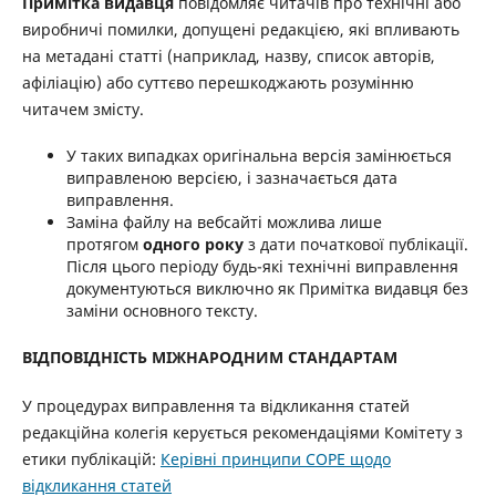
Примітка видавця
повідомляє читачів про технічні або
виробничі помилки, допущені редакцією, які впливають
на метадані статті (наприклад, назву, список авторів,
афіліацію) або суттєво перешкоджають розумінню
читачем змісту.
У таких випадках оригінальна версія замінюється
виправленою версією, і зазначається дата
виправлення.
Заміна файлу на вебсайті можлива лише
протягом
одного року
з дати початкової публікації.
Після цього періоду будь-які технічні виправлення
документуються виключно як Примітка видавця без
заміни основного тексту.
ВІДПОВІДНІСТЬ МІЖНАРОДНИМ СТАНДАРТАМ
У процедурах виправлення та відкликання статей
редакційна колегія керується рекомендаціями Комітету з
етики публікацій:
Керівні принципи COPE щодо
відкликання статей