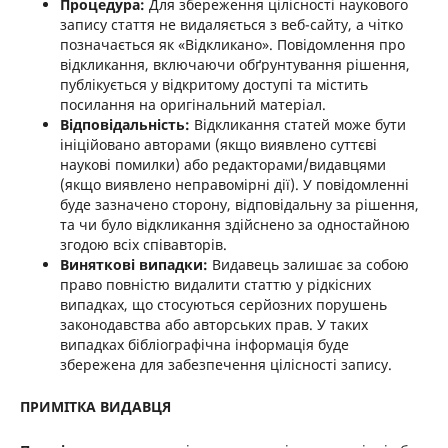
Процедура:
Для збереження цілісності наукового
запису стаття не видаляється з веб-сайту, а чітко
позначається як «Відкликано». Повідомлення про
відкликання, включаючи обґрунтування рішення,
публікується у відкритому доступі та містить
посилання на оригінальний матеріал.
Відповідальність:
Відкликання статей може бути
ініційовано авторами (якщо виявлено суттєві
наукові помилки) або редакторами/видавцями
(якщо виявлено неправомірні дії). У повідомленні
буде зазначено сторону, відповідальну за рішення,
та чи було відкликання здійснено за одностайною
згодою всіх співавторів.
Виняткові випадки:
Видавець залишає за собою
право повністю видалити статтю у рідкісних
випадках, що стосуються серйозних порушень
законодавства або авторських прав. У таких
випадках бібліографічна інформація буде
збережена для забезпечення цілісності запису.
ПРИМІТКА ВИДАВЦЯ