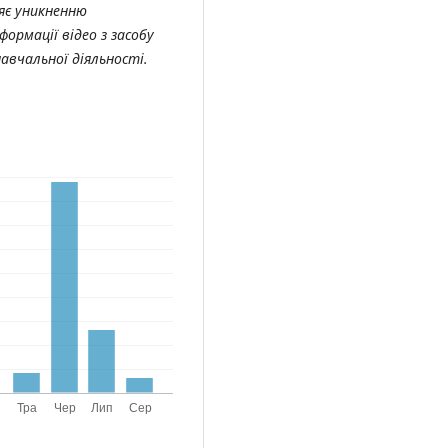
ияє уникненню
ормації відео з засобу
навчальної діяльності.