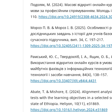
Подоляк, М. (2024). Масові відкриті онлайн-ку
мови за професійним спрямуванням. Молодь і 
110.
https://doi.org/10.24919/2308-4634.2024.3
Мороз П. В. & Мороз І. В. (2025). Особливості
дослідницьких завдань з історії для учнів баз
сучасного підручника, вип. 34, С. 197–217.
https://doi.org/10.32405/2411-1309-2025-34-19
Рамський, Ю. С., Твердохліб, І. А., Ящик, О. Б.,
Використання відкритих онлайн курсів в умов
майбутніх фахівців з інформаційних технологі
технології і засоби навчання, 84(4), 138–157.
https://doi.org/10.33407/itlt.v84i4.4431
Abate, T. & Mishore, E. (2024). Alignment anal
tests with the learning objectives in a selected s
state of Ethiopia. Heliyon, 10(11), e31869.
https://doi.org/10.1016/j.heliyon.2024.e31869