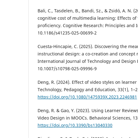
Bali, C., Tasdelen, B., Bandi, Sz., & Zsidó, A. N.
cognitive cost of multimedia learning: Effects o
proficiency. Cognitive Research: Principles and I
10.1186/s41235-025-00699-2
Cuesta-Hincapie, C. (2025). Discovering the mean
instructional design: a co-creation and concep
International Journal of Technology and Design 
10.1007/s10798-025-09996-9
Deng, R. (2024). Effect of video styles on lear
Technology, Pedagogy and Education, 33(1), 1–2
https://doi.org/10.1080/1475939X.2023.2246981
Deng, R. & Gao, Y. (2023). Using Learner Reviews
Video Design in MOOCs. Behavioral Sciences, 13(
https://doi.org/10.3390/bs13040330