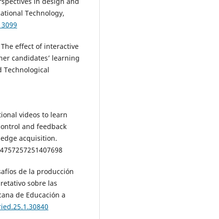
erspectives in design and
ational Technology,
13099
 The effect of interactive
er candidates’ learning
d Technological
tional videos to learn
 control and feedback
edge acquisition.
/14757257251407698
esafíos de la producción
etativo sobre las
cana de Educación a
ried.25.1.30840