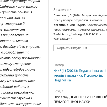
льної інформації та ролі
бхідність комплексного
Як цитувати
о сутність поняття
Лимаренко, В. (2026). Інструктивний диз
ення МВОКів» як
відео у процесі розроблення масових
су створення й
відкритих онлайн-курсів.
Педагогічна осв
ову експертність
Теорія і практика. Психологія. Педагогіка.
, 
 і направлений на
74–84. https://doi.org/10.28925/2311-
2409.2026.4510
 навчання. Метою
 дизайну відео у процесі
Формати цитування
 є розроблення та
ають логіку послідовної
систему створення
Номер
я відео, вбудованість
№ 45(1) (2026): Педагогічна осві
Практична цінність
теорія і практика. Психологія.
Педагогіка
гає у можливості його
лідовної роботи з
Розділ
 процесі розроблення
ПРИКЛАДНІ АСПЕКТИ ПРОФЕСІ
ученості слухачів і
ПЕДАГОГІЧНОЇ НАУКИ
годженість інструктивних