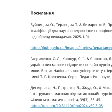
Посилання
Буйницька О., Терлецька Т. & Лимаренко В. 
кваліфікації для науковопедагогічних праців
відеобренд викладача». 2025. URL:
https://kubg.edu.ua/images/stories/Departame
Гавриленко, С. Л., Кашпур, С. І., & Сіроштан, 
українських масових відкритих онлайн-курсів 
мови. Вісник Національного університету «Чер
імені Т. Г. Шевченка. Серія: Педагогічні науки,
Дегтярьова, Н., Петренко, Л., Жмуд, О., & Макар
інтегрування масових відкритих онлайн курсів
Фізико-математична освіта, 39(3), 38–45.
https://doi.org/10.31110/fmo2024.v39i3-05