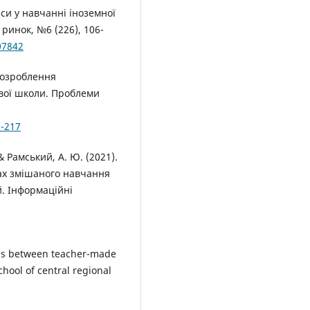
рси у навчанні іноземної
ринок, №6 (226), 106-
07842
 розроблення
ової школи. Проблеми
7-217
 & Рамський, А. Ю. (2021).
ах змішаного навчання
й. Інформаційні
ysis between teacher-made
chool of central regional