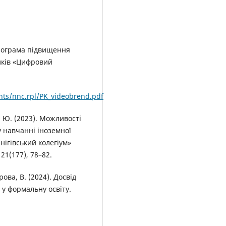
Програма підвищення
ників «Цифровий
nts/nnc.rpl/PK_videobrend.pdf
Я. Ю. (2023). Можливості
у навчанні іноземної
нігівський колегіум»
 21(177), 78–82.
ова, В. (2024). Досвід
 у формальну освіту.