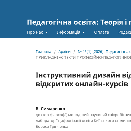
Педагогічна освіта: Теорія і
Про нас
Інформація
Оплата
Редак
Головна
/
Архіви
/
№ 45(1) (2026): Педагогічна о
ПРИКЛАДНІ АСПЕКТИ ПРОФЕСІЙНО-ПЕДАГОГІЧНОЇ
Інструктивний дизайн ві
відкритих онлайн-курсів
В. Лимаренко
доктор філософії, молодший науковий співробітник
лабораторії цифровізації освіти Київського столичн
Бориса Грінченка