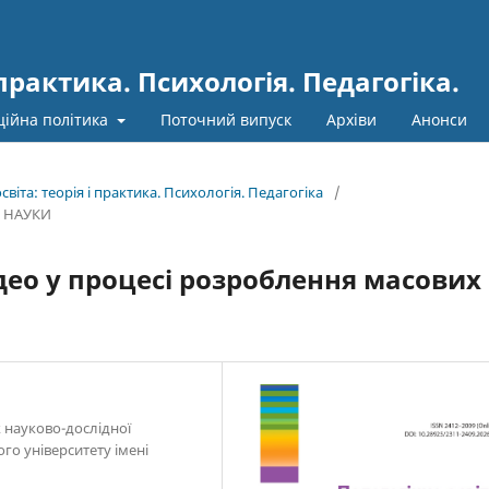
 практика. Психологія. Педагогіка.
ційна політика
Поточний випуск
Архіви
Анонси
світа: теорія і практика. Психологія. Педагогіка
/
 НАУКИ
део у процесі розроблення масових
 науково-дослідної
ого університету імені