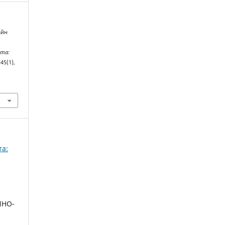
айн
іта:
(45(1),
та:
ЙНО-