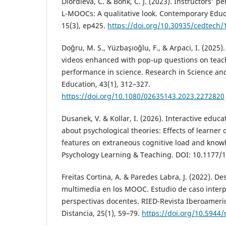
Diordieva, C. & Bonk, C. J. (2023). Instructors' p
L-MOOCs: A qualitative look. Contemporary Educ
15(3), ep425.
https://doi.org/10.30935/cedtech/
Doğru, M. S., Yüzbaşıoğlu, F., & Arpaci, I. (2025).
videos enhanced with pop-up questions on teach
performance in science. Research in Science an
Education, 43(1), 312–327.
https://doi.org/10.1080/02635143.2023.2272820
Dusanek, V. & Kollar, I. (2026). Interactive educa
about psychological theories: Effects of learner
features on extraneous cognitive load and knowl
Psychology Learning & Teaching. DOI: 10.1177
Freitas Cortina, A. & Paredes Labra, J. (2022). D
multimedia en los MOOC. Estudio de caso interpr
perspectivas docentes. RIED-Revista Iberoameri
Distancia, 25(1), 59–79.
https://doi.org/10.5944/