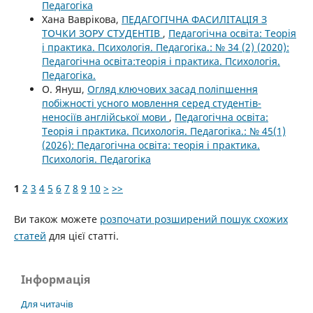
Педагогіка
Хана Ваврікова,
ПЕДАГОГIЧНА ФАСИЛIТАЦIЯ З
ТОЧКИ ЗОРУ СТУДЕНТIВ
,
Педагогічна освіта: Теорія
і практика. Психологія. Педагогіка.: № 34 (2) (2020):
Педагогічна освіта:теорія і практика. Психологія.
Педагогіка.
О. Януш,
Огляд ключових засад поліпшення
побіжності усного мовлення серед студентів-
неносіїв англійської мови
,
Педагогічна освіта:
Теорія і практика. Психологія. Педагогіка.: № 45(1)
(2026): Педагогічна освіта: теорія і практика.
Психологія. Педагогіка
1
2
3
4
5
6
7
8
9
10
>
>>
Ви також можете
розпочати розширений пошук схожих
статей
для цієї статті.
Інформація
Для читачів