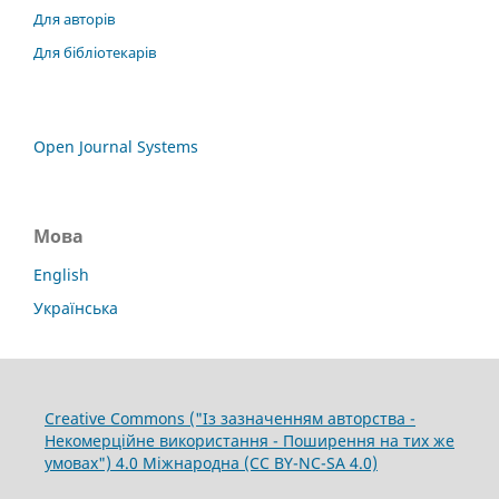
Для авторів
Для бібліотекарів
Open Journal Systems
Мова
English
Українська
Creative Commons ("Із зазначенням авторства -
Некомерційне використання - Поширення на тих же
умовах") 4.0 Міжнародна (CC BY-NC-SA 4.0)