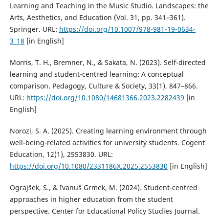
Learning and Teaching in the Music Studio. Landscapes: the
Arts, Aesthetics, and Education (Vol. 31, pp. 341–361).
Springer. URL:
https://doi.org/10.1007/978-981-19-0634-
3_18
[in English]
Morris, T. H., Bremner, N., & Sakata, N. (2023). Self-directed
learning and student-centred learning: A conceptual
comparison. Pedagogy, Culture & Society, 33(1), 847–866.
URL:
https://doi.org/10.1080/14681366.2023.2282439
[in
English]
Norozi, S. A. (2025). Creating learning environment through
well-being-related activities for university students. Cogent
Education, 12(1), 2553830. URL:
https://doi.org/10.1080/2331186X.2025.2553830
[in English]
Ograjšek, S., & Ivanuš Grmek, M. (2024). Student-centred
approaches in higher education from the student
perspective. Center for Educational Policy Studies Journal.