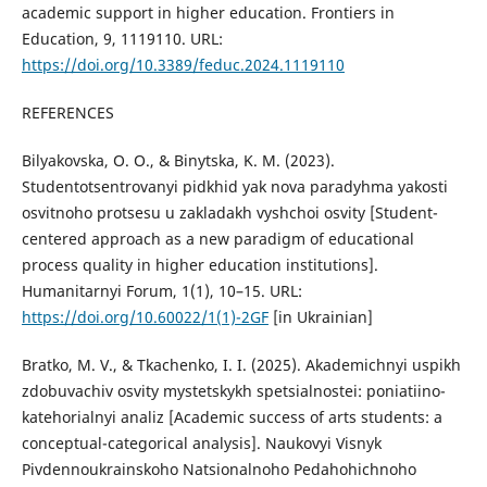
academic support in higher education. Frontiers in
Education, 9, 1119110. URL:
https://doi.org/10.3389/feduc.2024.1119110
REFERENCES
Bilyakovska, O. O., & Binytska, K. M. (2023).
Studentotsentrovanyi pidkhid yak nova paradyhma yakosti
osvitnoho protsesu u zakladakh vyshchoi osvity [Student-
centered approach as a new paradigm of educational
process quality in higher education institutions].
Humanitarnyi Forum, 1(1), 10–15. URL:
https://doi.org/10.60022/1(1)-2GF
[in Ukrainian]
Bratko, M. V., & Tkachenko, I. I. (2025). Akademichnyi uspikh
zdobuvachiv osvity mystetskykh spetsialnostei: poniatiino-
katehorialnyi analiz [Academic success of arts students: a
conceptual-categorical analysis]. Naukovyi Visnyk
Pivdennoukrainskoho Natsionalnoho Pedahohichnoho