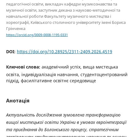
педагогічної освіти, викладач кафедри музикознавства та
музичної освіти, заступник декана з науково-методичної та
навчальної роботи Факультету музичного мистецтва і
хореографії, Київського столичного університету імені Бориса
Грінченка
https://orcid.org/0009-0008-1195-0331
DOI:
https://doi.org/10.28925/2311-2409.2026.4519
Ключові слова:
академічний успіх, вища мистецька
освіта, індивідуалізація навчання, студентоцентрований
підхід, фасилітативне освітнє середовище
Анотація
Актуальність дослідження зумовлена трансформацією
вищої мистецької освіти України в умовах євроінтеграції
та приєднання до Болонського процесу, стратегічним
закріпленням студентоцентрованого навчання як основи