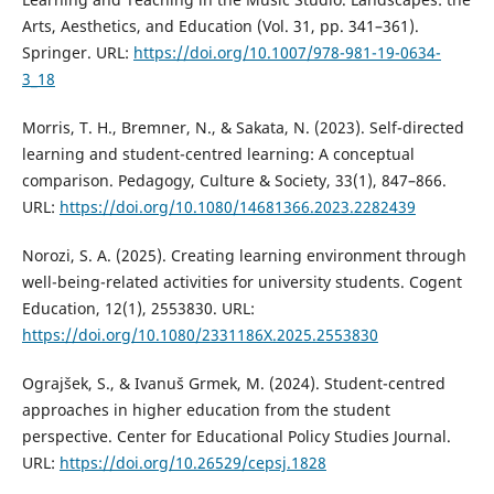
Arts, Aesthetics, and Education (Vol. 31, pp. 341–361).
Springer. URL:
https://doi.org/10.1007/978-981-19-0634-
3_18
Morris, T. H., Bremner, N., & Sakata, N. (2023). Self-directed
learning and student-centred learning: A conceptual
comparison. Pedagogy, Culture & Society, 33(1), 847–866.
URL:
https://doi.org/10.1080/14681366.2023.2282439
Norozi, S. A. (2025). Creating learning environment through
well-being-related activities for university students. Cogent
Education, 12(1), 2553830. URL:
https://doi.org/10.1080/2331186X.2025.2553830
Ograjšek, S., & Ivanuš Grmek, M. (2024). Student-centred
approaches in higher education from the student
perspective. Center for Educational Policy Studies Journal.
URL:
https://doi.org/10.26529/cepsj.1828