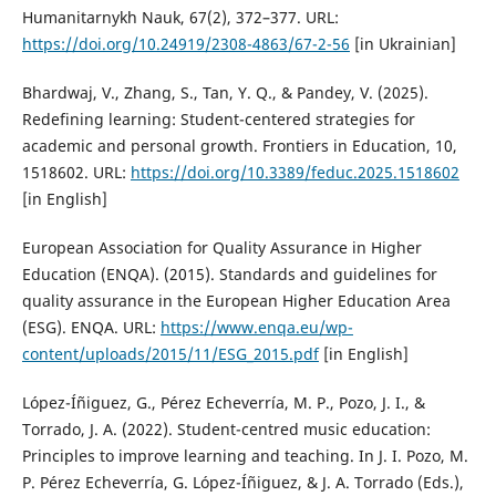
Humanitarnykh Nauk, 67(2), 372–377. URL:
https://doi.org/10.24919/2308-4863/67-2-56
[in Ukrainian]
Bhardwaj, V., Zhang, S., Tan, Y. Q., & Pandey, V. (2025).
Redefining learning: Student-centered strategies for
academic and personal growth. Frontiers in Education, 10,
1518602. URL:
https://doi.org/10.3389/feduc.2025.1518602
[in English]
European Association for Quality Assurance in Higher
Education (ENQA). (2015). Standards and guidelines for
quality assurance in the European Higher Education Area
(ESG). ENQA. URL:
https://www.enqa.eu/wp-
content/uploads/2015/11/ESG_2015.pdf
[in English]
López-Íñiguez, G., Pérez Echeverría, M. P., Pozo, J. I., &
Torrado, J. A. (2022). Student-centred music education:
Principles to improve learning and teaching. In J. I. Pozo, M.
P. Pérez Echeverría, G. López-Íñiguez, & J. A. Torrado (Eds.),