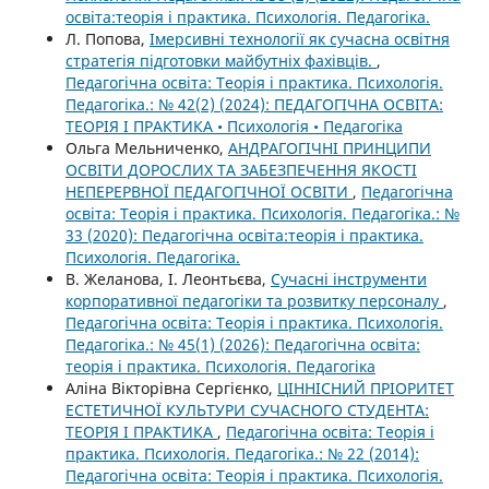
освіта:теорія і практика. Психологія. Педагогіка.
Л. Попова,
Імерсивні технології як сучасна освітня
стратегія підготовки майбутніх фахівців.
,
Педагогічна освіта: Теорія і практика. Психологія.
Педагогіка.: № 42(2) (2024): ПЕДАГОГІЧНА ОСВІТА:
ТЕОРІЯ І ПРАКТИКА • Психологія • Педагогіка
Ольга Мельниченко,
АНДРАГОГІЧНІ ПРИНЦИПИ
ОСВІТИ ДОРОСЛИХ ТА ЗАБЕЗПЕЧЕННЯ ЯКОСТІ
НЕПЕРЕРВНОЇ ПЕДАГОГІЧНОЇ ОСВІТИ
,
Педагогічна
освіта: Теорія і практика. Психологія. Педагогіка.: №
33 (2020): Педагогічна освіта:теорія і практика.
Психологія. Педагогіка.
В. Желанова, І. Леонтьєва,
Сучасні інструменти
корпоративної педагогіки та розвитку персоналу
,
Педагогічна освіта: Теорія і практика. Психологія.
Педагогіка.: № 45(1) (2026): Педагогічна освіта:
теорія і практика. Психологія. Педагогіка
Аліна Вікторівна Сергієнко,
ЦІННІСНИЙ ПРІОРИТЕТ
ЕСТЕТИЧНОЇ КУЛЬТУРИ СУЧАСНОГО СТУДЕНТА:
ТЕОРІЯ І ПРАКТИКА
,
Педагогічна освіта: Теорія і
практика. Психологія. Педагогіка.: № 22 (2014):
Педагогічна освіта: Теорія і практика. Психологія.