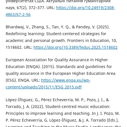
університетах США. Актуальні питання гуманітарних
наук, 67(2), 372–377. URL:
https://doi.org/10.24919/2308-
4863/67-2-56
Bhardwaj, V., Zhang, S., Tan, Y. Q., & Pandey, V. (2025).
Redefining learning: Student-centered strategies for
academic and personal growth. Frontiers in Education, 10,
1518602. URL:
https://doi.org/10.3389/feduc.2025.1518602
European Association for Quality Assurance in Higher
Education (ENQA). (2015). Standards and guidelines for
quality assurance in the European Higher Education Area
(ESG). ENQA. URL:
https://www.enqa.eu/wp-
content/uploads/2015/11/ESG_2015.pdf
López-Íñiguez, G., Pérez Echeverría, M. P., Pozo, J. I., &
Torrado, J. A. (2022). Student-centred music education:
Principles to improve learning and teaching. In J. I. Pozo, M.
P. Pérez Echeverría, G. López-Íñiguez, & J. A. Torrado (Eds.),
Learning and Teaching in the Music Studio. Landscapes: the