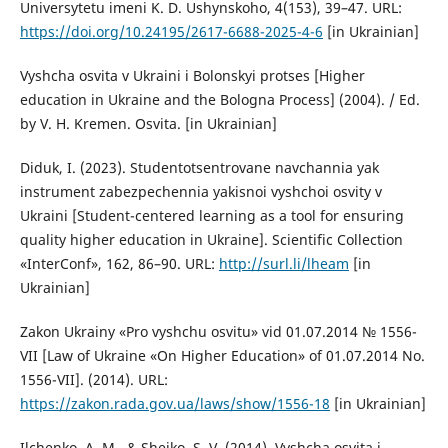
Universytetu imeni K. D. Ushynskoho, 4(153), 39–47. URL:
https://doi.org/10.24195/2617-6688-2025-4-6
[in Ukrainian]
Vyshcha osvita v Ukraini i Bolonskyi protses [Higher
education in Ukraine and the Bologna Process] (2004). / Ed.
by V. H. Kremen. Osvita. [in Ukrainian]
Diduk, I. (2023). Studentotsentrovane navchannia yak
instrument zabezpechennia yakisnoi vyshchoi osvity v
Ukraini [Student-centered learning as a tool for ensuring
quality higher education in Ukraine]. Scientific Collection
«InterConf», 162, 86–90. URL:
http://surl.li/lheam
[in
Ukrainian]
Zakon Ukrainy «Pro vyshchu osvitu» vid 01.07.2014 № 1556-
VII [Law of Ukraine «On Higher Education» of 01.07.2014 No.
1556-VII]. (2014). URL:
https://zakon.rada.gov.ua/laws/show/1556-18
[in Ukrainian]
Ilchenko, A. M., & Sheiko, S. V. (2014). Vyshcha osvita i