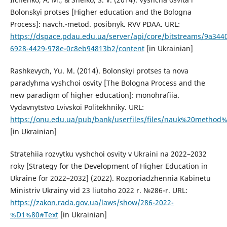
Bolonskyi protses [Higher education and the Bologna
Process]: navch.-metod. posibnyk. RVV PDAA. URL:
https://dspace.pdau.edu.ua/server/api/core/bitstreams/9a344
6928-4429-978e-0c8eb94813b2/content
[in Ukrainian]
Rashkevych, Yu. M. (2014). Bolonskyi protses ta nova
paradyhma vyshchoi osvity [The Bologna Process and the
new paradigm of higher education]: monohrafiia.
Vydavnytstvo Lvivskoi Politekhniky. URL:
https://onu.edu.ua/pub/bank/userfiles/files/nauk%20
[in Ukrainian]
Stratehiia rozvytku vyshchoi osvity v Ukraini na 2022–2032
roky [Strategy for the Development of Higher Education in
Ukraine for 2022–2032] (2022). Rozporiadzhennia Kabinetu
Ministriv Ukrainy vid 23 liutoho 2022 r. №286-r. URL:
https://zakon.rada.gov.ua/laws/show/286-2022-
%D1%80#Text
[in Ukrainian]