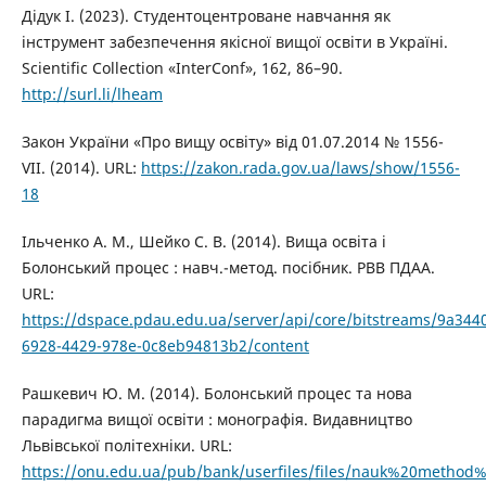
Дідук І. (2023). Студентоцентроване навчання як
інструмент забезпечення якісної вищої освіти в Україні.
Scientific Collection «InterConf», 162, 86–90.
http://surl.li/lheam
Закон України «Про вищу освіту» від 01.07.2014 № 1556-
VII. (2014). URL:
https://zakon.rada.gov.ua/laws/show/1556-
18
Ільченко А. М., Шейко С. В. (2014). Вища освіта і
Болонський процес : навч.-метод. посібник. РВВ ПДАА.
URL:
https://dspace.pdau.edu.ua/server/api/core/bitstreams/9a344
6928-4429-978e-0c8eb94813b2/content
Рашкевич Ю. М. (2014). Болонський процес та нова
парадигма вищої освіти : монографія. Видавництво
Львівської політехніки. URL:
https://onu.edu.ua/pub/bank/userfiles/files/nauk%20