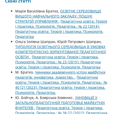
Схожі статті
Марія Василівна Братко,
ОСВІТНЄ СЕРЕДОВИЩЕ
ВИЩОГО НАВЧАЛЬНОГО ЗАКЛАДУ: ПОШУК
СТРАТЕГІЙ УПРАВЛІННЯ
,
Педагогічна освіта: Теорія
і практика. Психологія. Педагогіка.: № 22 (2014):
Педагогічна освіта: Теорія і практика. Психологія.
Педагогіка
Ольга Іллівна Шапран, Юрій Петрович Шапран,
ТИПОЛОГІЯ ОСВІТНЬОГО СЕРЕДОВИЩА В УМОВАХ
КОМПЕТЕНТНІСНО-ЗОРІЄНТОВАНОЇ ПЕДАГОГІЧНОЇ
ОСВІТИ
,
Педагогічна освіта: Теорія і практика.
Психологія. Педагогіка.: № 23 (2015): Педагогчна
освіта: Теорія і практика. Психологія. Педагогіка
М. Братко,
Чинники академічного успіху майбутніх
педагогів: інноватика, лідерство.
,
Педагогічна
освіта: Теорія і практика. Психологія. Педагогіка.: №
40 (2) (2023): Педагогічна освіта: теорія і практика.
Психологія. Педагогіка.
Ю. Бойчук, А. Боярська-Хоменко ,
ІННОВАЦІЇ У
ЗАГАЛЬНОПЕДАГОГІЧНІЙ ПІДГОТОВЦІ МАЙБУТНІХ
ВЧИТЕЛІВ
,
Педагогічна освіта: Теорія і практика.
Психологія. Педагогіка.: № 38 (2) (2022): Педагогічна