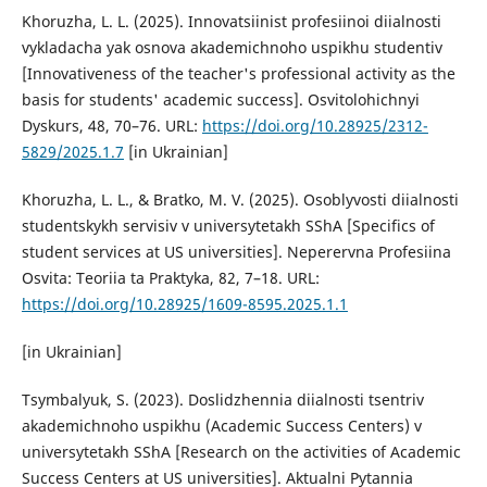
Khoruzha, L. L. (2025). Innovatsiinist profesiinoi diialnosti
vykladacha yak osnova akademichnoho uspikhu studentiv
[Innovativeness of the teacher's professional activity as the
basis for students' academic success]. Osvitolohichnyi
Dyskurs, 48, 70–76. URL:
https://doi.org/10.28925/2312-
5829/2025.1.7
[in Ukrainian]
Khoruzha, L. L., & Bratko, M. V. (2025). Osoblyvosti diialnosti
studentskykh servisiv v universytetakh SShA [Specifics of
student services at US universities]. Neperervna Profesiina
Osvita: Teoriia ta Praktyka, 82, 7–18. URL:
https://doi.org/10.28925/1609-8595.2025.1.1
[in Ukrainian]
Tsymbalyuk, S. (2023). Doslidzhennia diialnosti tsentriv
akademichnoho uspikhu (Academic Success Centers) v
universytetakh SShA [Research on the activities of Academic
Success Centers at US universities]. Aktualni Pytannia