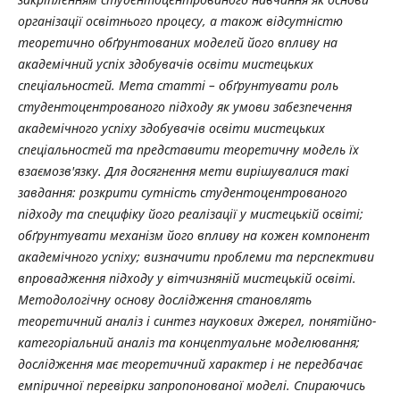
організації освітнього процесу, а також відсутністю
теоретично обґрунтованих моделей його впливу на
академічний успіх здобувачів освіти мистецьких
спеціальностей. Мета статті – обґрунтувати роль
студентоцентрованого підходу як умови забезпечення
академічного успіху здобувачів освіти мистецьких
спеціальностей та представити теоретичну модель їх
взаємозв'язку. Для досягнення мети вирішувалися такі
завдання: розкрити сутність студентоцентрованого
підходу та специфіку його реалізації у мистецькій освіті;
обґрунтувати механізм його впливу на кожен компонент
академічного успіху; визначити проблеми та перспективи
впровадження підходу у вітчизняній мистецькій освіті.
Методологічну основу дослідження становлять
теоретичний аналіз і синтез наукових джерел, понятійно-
категоріальний аналіз та концептуальне моделювання;
дослідження має теоретичний характер і не передбачає
емпіричної перевірки запропонованої моделі. Спираючись