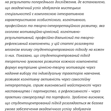
на результати попереднього дослідження, де встановлено,
що академічний успіх здобувачів мистецьких
спеціальностей є комплексною інтегративною
характеристикою особистісного, когнітивного,
професійного та творчо-інтерпретаційного розвитку, яка
охоплює мотиваційно-ціннісний, когнітивно-
результативний, професійно-діяльнісний та творчо-
рефлексивний компоненти, у цій статті розглянуто
механізм впливу студентоцентрованого підходу на кожен
із них. Показано, що студентоцентрований підхід
теоретично зумовлює розвиток кожного компонента:
формує внутрішню ціннісно-творчу мотивацію через
надання вибору та індивідуальну траєкторію навчання,
розвиває когнітивну активність через самостійну
інтерпретацію, сприяє виконавській майстерності через
наставництво і партнерство, а рефлексивності – через
практики саморегуляції та портфоліо. Зроблено висновок,
що студентоцентрований підхід розглядається як базова
умова забезпечення академічного успіху здобувачів