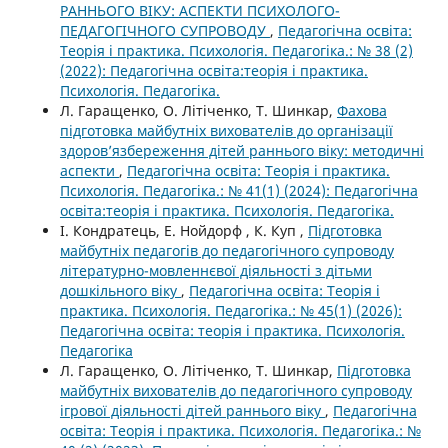
РАННЬОГО ВІКУ: АСПЕКТИ ПСИХОЛОГО-
ПЕДАГОГІЧНОГО СУПРОВОДУ
,
Педагогічна освіта:
Теорія і практика. Психологія. Педагогіка.: № 38 (2)
(2022): Педагогічна освіта:теорія і практика.
Психологія. Педагогіка.
Л. Гаращенко, О. Літіченко, Т. Шинкар,
Фахова
підготовка майбутніх вихователів до організації
здоров’язбереження дітей раннього віку: методичні
аспекти
,
Педагогічна освіта: Теорія і практика.
Психологія. Педагогіка.: № 41(1) (2024): Педагогічна
освіта:теорія і практика. Психологія. Педагогіка.
І. Кондратець, Е. Нойдорф , К. Куп ,
Підготовка
майбутніх педагогів до педагогічного супроводу
літературно-мовленнєвої діяльності з дітьми
дошкільного віку
,
Педагогічна освіта: Теорія і
практика. Психологія. Педагогіка.: № 45(1) (2026):
Педагогічна освіта: теорія і практика. Психологія.
Педагогіка
Л. Гаращенко, О. Літіченко, Т. Шинкар,
Підготовка
майбутніх вихователів до педагогічного супроводу
ігрової діяльності дітей раннього віку
,
Педагогічна
освіта: Теорія і практика. Психологія. Педагогіка.: №