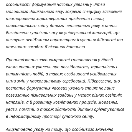
особливості формування часових уявлень у дітей
молодшого дошкільного віку, зокрема специфіку засвоєння
темпоральних характеристик предметів і явищ
навколишнього світу дітьми четвертого року життя.
Висвітлено сутність часу як універсальної категорії, що
виступає невід’ємним параметром існування дійсності та
важливим засобом її пізнання дитиною.
Проаналізовано закономірності становлення у дітей
елементарних уявлень про послідовність, тривалість і
ритмічність подій, а також особливості усвідомлення
ними змін у навколишньому середовищі. Підкреслено, що
поетапне формування часових уявлень сприяє не лише
розв’язанню пізнавальних завдань у межах різних освітніх
напрямів, а й розвитку когнітивних процесів, мовлення,
уваги, пам’яті, а також здатності дитини орієнтуватися
в інформаційному просторі сучасного світу.
Акцентовано увагу на тому, що особливого значення