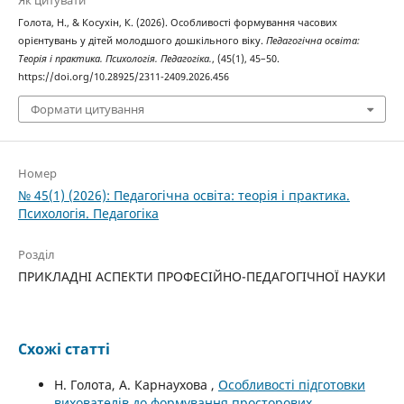
Як цитувати
Голота, Н., & Косухін, К. (2026). Особливості формування часових
орієнтувань у дітей молодшого дошкільного віку.
Педагогічна освіта:
Теорія і практика. Психологія. Педагогіка.
, (45(1), 45–50.
https://doi.org/10.28925/2311-2409.2026.456
Формати цитування
Номер
№ 45(1) (2026): Педагогічна освіта: теорія і практика.
Психологія. Педагогіка
Розділ
ПРИКЛАДНІ АСПЕКТИ ПРОФЕСІЙНО-ПЕДАГОГІЧНОЇ НАУКИ
Схожі статті
Н. Голота, А. Карнаухова ,
Особливості підготовки
вихователів до формування просторових