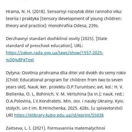
Hrama, N. H. (2018). Sensornyi rozvytok ditei rannoho viku:
teoriia i praktyka [Sensory development of young children:
theory and practice]: monohrafiia Odesa, 239s.
Derzhavnyi standart doshkilnoi osvity (2025). [State
standard of preschool education]. URL:
https://zakon.rada.gov.ua/laws/show/1557-2025-
%D0%BF#Text
Dytyna: Osvitnia prohrama dlia ditei vid dvokh do semy rokiv
[Child: Educational program for children from two to seven
years old]. Nauk. ker. proiektu O.P.Turuntsev; avt. kol.: H. V.
Bielienka, O. L. Bohinich, V. M. Vertuhina [ta in.]; nauk. red.:
O.A.Polovina, I.V.Kondratets. Min. osv. i nauky Ukrainy, Kyiv.
stolych. un-t im. B.Hrinchenka, 2025. 428s. (u spivavtorstvi)
URI
https://elibrary.kubg.edu.ua/id/eprint/55038
Zaitseva, L. I. (2021). Formuvannia matematychnoi