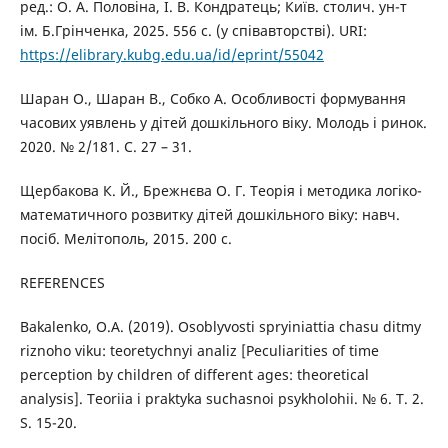
ред.: О. А. Половіна, І. В. Кондратець; Київ. столич. ун-т
ім. Б.Грінченка, 2025. 556 с. (у співавторстві). URI:
https://elibrary.kubg.edu.ua/id/eprint/55042
Шаран О., Шаран В., Собко А. Особливості формування
часових уявлень у дітей дошкільного віку. Молодь і ринок.
2020. № 2/181. С. 27 – 31.
Щербакова К. Й., Брежнєва О. Г. Теорія і методика логіко-
математичного розвитку дітей дошкільного віку: навч.
посіб. Мелітополь, 2015. 200 с.
REFERENCES
Bakalenko, O.A. (2019). Osoblyvosti spryiniattia chasu ditmy
riznoho viku: teoretychnyi analiz [Peculiarities of time
perception by children of different ages: theoretical
analysis]. Teoriia i praktyka suchasnoi psykholohii. № 6. T. 2.
S. 15-20.