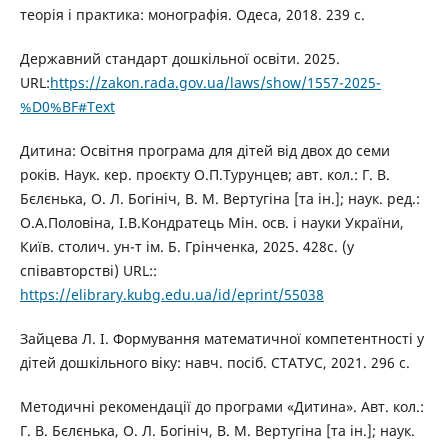
теорія і практика: монографія. Одеса, 2018. 239 с.
Державний стандарт дошкільної освіти. 2025.
URL:
https://zakon.rada.gov.ua/laws/show/1557-2025-
%D0%BF#Text
Дитина: Освітня програма для дітей від двох до семи
років. Наук. кер. проєкту О.П.Турунцев; авт. кол.: Г. В.
Бєлєнька, О. Л. Богініч, В. М. Вертугіна [та ін.]; наук. ред.:
О.А.Половіна, І.В.Кондратець Мін. осв. і науки України,
Київ. столич. ун-т ім. Б. Грінченка, 2025. 428с. (у
співавторстві) URL::
https://elibrary.kubg.edu.ua/id/eprint/55038
Зайцева Л. І. Формування математичної компетентності у
дітей дошкільного віку: навч. посіб. СТАТУС, 2021. 296 с.
Методичні рекомендації до програми «Дитина». Авт. кол.:
Г. В. Бєлєнька, О. Л. Богініч, В. М. Вертугіна [та ін.]; наук.