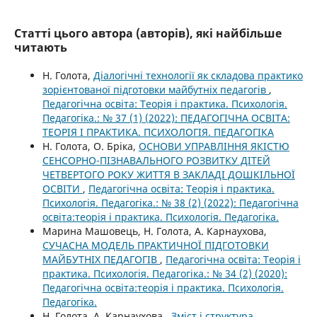
Статті цього автора (авторів), які найбільше
читають
Н. Голота,
Діалогічні технології як складова практико
зорієнтованої підготовки майбутніх педагогів
,
Педагогічна освіта: Теорія і практика. Психологія.
Педагогіка.: № 37 (1) (2022): ПЕДАГОГІЧНА ОСВІТА:
ТЕОРІЯ І ПРАКТИКА. ПСИХОЛОГІЯ. ПЕДАГОГІКА
Н. Голота, О. Бріка,
ОСНОВИ УПРАВЛІННЯ ЯКІСТЮ
СЕНСОРНО-ПІЗНАВАЛЬНОГО РОЗВИТКУ ДІТЕЙ
ЧЕТВЕРТОГО РОКУ ЖИТТЯ В ЗАКЛАДІ ДОШКІЛЬНОЇ
ОСВІТИ
,
Педагогічна освіта: Теорія і практика.
Психологія. Педагогіка.: № 38 (2) (2022): Педагогічна
освіта:теорія і практика. Психологія. Педагогіка.
Марина Машовець, Н. Голота, А. Карнаухова,
СУЧАСНА МОДЕЛЬ ПРАКТИЧНОЇ ПІДГОТОВКИ
МАЙБУТНІХ ПЕДАГОГІВ
,
Педагогічна освіта: Теорія і
практика. Психологія. Педагогіка.: № 34 (2) (2020):
Педагогічна освіта:теорія і практика. Психологія.
Педагогіка.
Н. Голота, А. Карнаухова ,
Зміст і структура