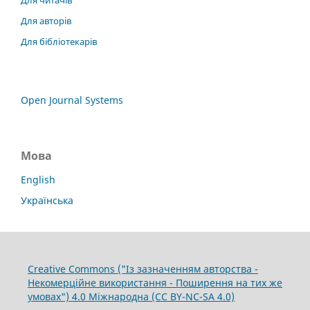
Для авторів
Для бібліотекарів
Open Journal Systems
Мова
English
Українська
Creative Commons ("Із зазначенням авторства -
Некомерційне використання - Поширення на тих же
умовах") 4.0 Міжнародна (CC BY-NC-SA 4.0)