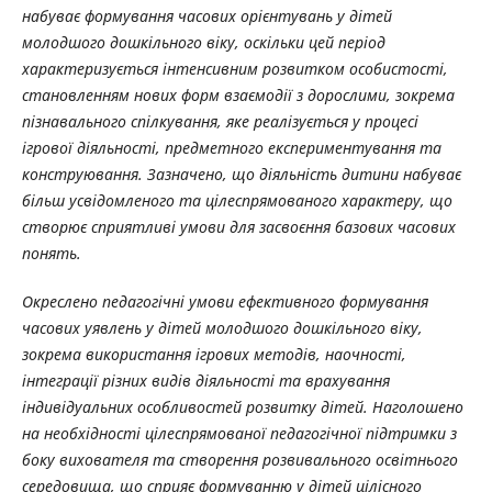
набуває формування часових орієнтувань у дітей
молодшого дошкільного віку, оскільки цей період
характеризується інтенсивним розвитком особистості,
становленням нових форм взаємодії з дорослими, зокрема
пізнавального спілкування, яке реалізується у процесі
ігрової діяльності, предметного експериментування та
конструювання. Зазначено, що діяльність дитини набуває
більш усвідомленого та цілеспрямованого характеру, що
створює сприятливі умови для засвоєння базових часових
понять.
Окреслено педагогічні умови ефективного формування
часових уявлень у дітей молодшого дошкільного віку,
зокрема використання ігрових методів, наочності,
інтеграції різних видів діяльності та врахування
індивідуальних особливостей розвитку дітей. Наголошено
на необхідності цілеспрямованої педагогічної підтримки з
боку вихователя та створення розвивального освітнього
середовища, що сприяє формуванню у дітей цілісного