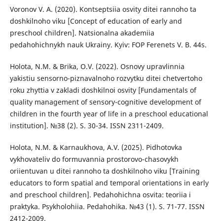
Voronov V. A. (2020). Kontseptsiia osvity ditei rannoho ta
doshkilnoho viku [Concept of education of early and
preschool children]. Natsionalna akademiia
pedahohichnykh nauk Ukrainy. Kyiv: FOP Ferenets V. B. 44s.
Holota, N.M. & Brika, O.V. (2022). Osnovy upravlinnia
yakistiu sensorno-piznavalnoho rozvytku ditei chetvertoho
roku zhyttia v zakladi doshkilnoi osvity [Fundamentals of
quality management of sensory-cognitive development of
children in the fourth year of life in a preschool educational
institution]. №38 (2). S. 30-34. ISSN 2311-2409.
Holota, N.M. & Karnaukhova, A.V. (2025). Pidhotovka
vykhovateliv do formuvannia prostorovo-chasovykh
oriientuvan u ditei rannoho ta doshkilnoho viku [Training
educators to form spatial and temporal orientations in early
and preschool children]. Pedahohichna osvita: teoriia i
praktyka. Psykholohiia. Pedahohika. №43 (1). S. 71-77. ISSN
2412-2009.