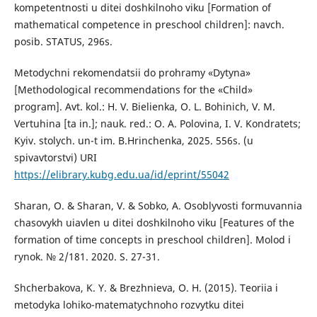
kompetentnosti u ditei doshkilnoho viku [Formation of
mathematical competence in preschool children]: navch.
posib. STATUS, 296s.
Metodychni rekomendatsii do prohramy «Dytyna»
[Methodological recommendations for the «Child»
program]. Avt. kol.: H. V. Bielienka, O. L. Bohinich, V. M.
Vertuhina [ta in.]; nauk. red.: O. A. Polovina, I. V. Kondratets;
Kyiv. stolych. un-t im. B.Hrinchenka, 2025. 556s. (u
spivavtorstvi) URI
https://elibrary.kubg.edu.ua/id/eprint/55042
Sharan, O. & Sharan, V. & Sobko, A. Osoblyvosti formuvannia
chasovykh uiavlen u ditei doshkilnoho viku [Features of the
formation of time concepts in preschool children]. Molod i
rynok. № 2/181. 2020. S. 27-31.
Shcherbakova, K. Y. & Brezhnieva, O. H. (2015). Teoriia i
metodyka lohiko-matematychnoho rozvytku ditei