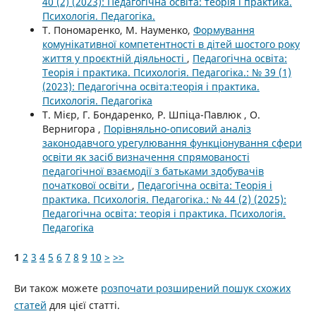
40 (2) (2023): Педагогічна освіта: теорія і практика.
Психологія. Педагогіка.
Т. Пономаренко, М. Науменко,
Формування
комунікативної компетентності в дітей шостого року
життя у проєктній діяльності
,
Педагогічна освіта:
Теорія і практика. Психологія. Педагогіка.: № 39 (1)
(2023): Педагогічна освіта:теорія і практика.
Психологія. Педагогіка
Т. Мієр, Г. Бондаренко, Р. Шпіца-Павлюк , О.
Вернигора ,
Порівняльно-описовий аналіз
законодавчого урегулювання функціонування сфери
освіти як засіб визначення спрямованості
педагогічної взаємодії з батьками здобувачів
початкової освіти
,
Педагогічна освіта: Теорія і
практика. Психологія. Педагогіка.: № 44 (2) (2025):
Педагогічна освіта: теорія і практика. Психологія.
Педагогіка
1
2
3
4
5
6
7
8
9
10
>
>>
Ви також можете
розпочати розширений пошук схожих
статей
для цієї статті.