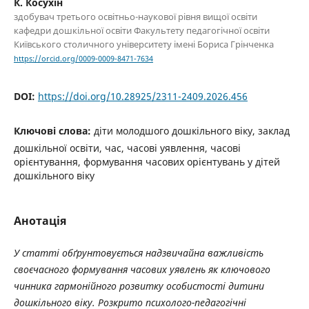
К. Косухін
здобувач третього освітньо-наукової рівня вищої освіти
кафедри дошкільної освіти Факультету педагогічної освіти
Київського столичного університету імені Бориса Грінченка
https://orcid.org/0009-0009-8471-7634
DOI:
https://doi.org/10.28925/2311-2409.2026.456
Ключові слова:
діти молодшого дошкільного віку, заклад
дошкільної освіти, час, часові уявлення, часові
орієнтування, формування часових орієнтувань у дітей
дошкільного віку
Анотація
У статті обґрунтовується надзвичайна важливість
своєчасного формування часових уявлень як ключового
чинника гармонійного розвитку особистості дитини
дошкільного віку. Розкрито психолого-педагогічні