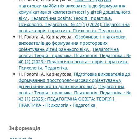
підготовки майбутніх вихователів до формування
комунікативної компетентності у дітей дошкільного
віку
,
Педагогічна освіта: Теорія і практика.
Психологія. Педагогіка.: № 41(1) (2024): Педагогічна
освіта:теорія і практика. Психологія. Педагогіка.
Н. Голота, А. Карнаухова ,
Особливості підготовки
вихователів до формування просторових
орієнтувань дітей раннього віку.
,
Педагогічна
освіта: Теорія і практика. Психологія. Педагогіка.: №
40 (2) (2023): Педагогічна освіта: теорія і практика.
Психологія. Педагогіка.
Н. Голота, А. Карнаухова,
Підготовка вихователів до
формування просторово-часових орієнтувань у
дітей раннього та дошкільного віку
,
Педагогічна
освіта: Теорія і практика. Психологія. Педагогіка.: №
43 (1) (2025): ПЕДАГОГІЧНА ОСВІТА: ТЕОРІЯ І
ПРАКТИКА • Психологія • Педагогіка
Інформація
Для читачів