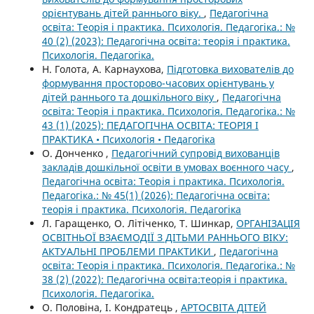
орієнтувань дітей раннього віку.
,
Педагогічна
освіта: Теорія і практика. Психологія. Педагогіка.: №
40 (2) (2023): Педагогічна освіта: теорія і практика.
Психологія. Педагогіка.
Н. Голота, А. Карнаухова,
Підготовка вихователів до
формування просторово-часових орієнтувань у
дітей раннього та дошкільного віку
,
Педагогічна
освіта: Теорія і практика. Психологія. Педагогіка.: №
43 (1) (2025): ПЕДАГОГІЧНА ОСВІТА: ТЕОРІЯ І
ПРАКТИКА • Психологія • Педагогіка
О. Донченко ,
Педагогічний супровід вихованців
закладів дошкільної освіти в умовах воєнного часу
,
Педагогічна освіта: Теорія і практика. Психологія.
Педагогіка.: № 45(1) (2026): Педагогічна освіта:
теорія і практика. Психологія. Педагогіка
Л. Гаращенко, О. Літіченко, Т. Шинкар,
ОРГАНІЗАЦІЯ
ОСВІТНЬОЇ ВЗАЄМОДІЇ З ДІТЬМИ РАННЬОГО ВІКУ:
АКТУАЛЬНІ ПРОБЛЕМИ ПРАКТИКИ
,
Педагогічна
освіта: Теорія і практика. Психологія. Педагогіка.: №
38 (2) (2022): Педагогічна освіта:теорія і практика.
Психологія. Педагогіка.
О. Половіна, І. Кондратець ,
АРТОСВІТА ДІТЕЙ